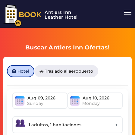
Antlers Inn
BOOK
Leather Hotel
Buscar Antlers Inn Ofertas!
🏨 Hotel
🚗 Traslado al aeropuerto
Sunday
Monday
▼